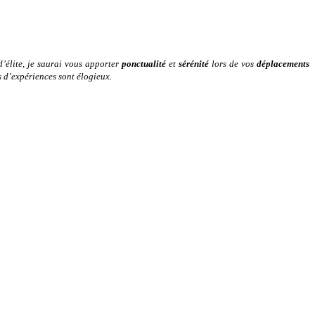
d’élite, je saurai vous apporter
ponctualité
et
sérénité
lors de vos
déplacements
rs d’expériences sont élogieux.