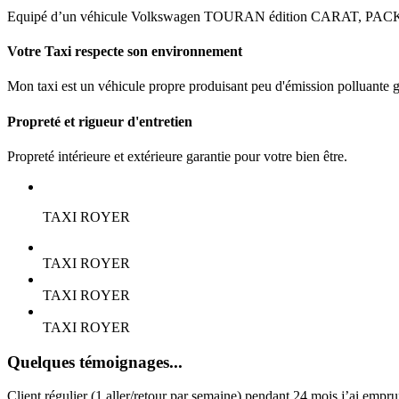
Equipé d’un véhicule Volkswagen TOURAN édition CARAT, PA
Votre
Taxi
respecte
son
environnement
Mon taxi est un véhicule propre produisant peu d'émission polluante 
Propreté
et
rigueur
d'entretien
Propreté intérieure et extérieure garantie pour votre bien être.
TAXI ROYER
TAXI ROYER
TAXI ROYER
TAXI ROYER
Quelques témoignages...
Client régulier (1 aller/retour par semaine) pendant 24 mois j’ai empr