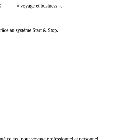
CK
...
.....
« voyage et business ».
grâce au système Start & Stop.
unté ce taxi pour voyage professionnel et personnel.